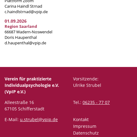
Plattform Zoom
Carina Haindl Strnad
c.haindlstrnad@vpip.de
01.09.2026
Region Saarland
66687 Wadern-Noswendel
Doris Haupenthal
d.haupenthal@vpip.de
Verein für praktizierte
Vorsitzende:
Individualpsychologie e.V.
Ulrike Strubel
(VpIP e.V.)
Alleestraße 16
Tel.:
06235 - 77 07
67105 Schifferstadt
E-Mail:
u.strubel@vpip.de
Kontakt
Impressum
Datenschutz