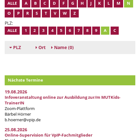
ALLE
A
B
C
D
F
G
H
J
K
L
M
N
O
P
R
S
T
V
W
Z
PLZ:
ALLE
1
2
3
4
5
6
7
8
9
A
C
PLZ
Ort
Name
(0)
Nächste Termine
19.08.2026
Infoveranstaltung online zur Ausbildung zur/m MUTKids-
TrainerIN
Zoom-Plattform
Bärbel Hörner
b.hoerner@vpip.de
25.08.2026
Online-Supervision für VpIP-Fachmitglieder