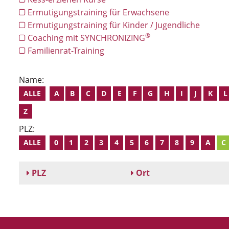
Ermutigungstraining für Erwachsene
Ermutigungstraining für Kinder / Jugendliche
®
Coaching mit SYNCHRONIZING
Familienrat-Training
Name:
ALLE
A
B
C
D
E
F
G
H
I
J
K
L
Z
PLZ:
ALLE
0
1
2
3
4
5
6
7
8
9
A
C
PLZ
Ort