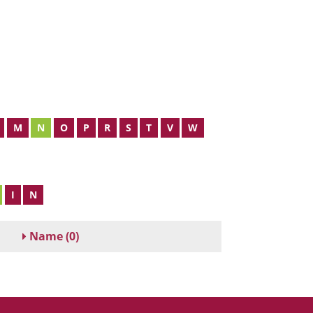
M
N
O
P
R
S
T
V
W
I
N
Name
(0)