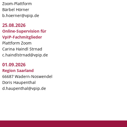
Zoom-Plattform
Bärbel Hörner
b.hoerner@vpip.de
25.08.2026
Online-Supervision für
VpIP-Fachmitglieder
Plattform Zoom
Carina Haindl Strnad
c.haindlstrnad@vpip.de
01.09.2026
Region Saarland
66687 Wadern-Noswendel
Doris Haupenthal
d.haupenthal@vpip.de