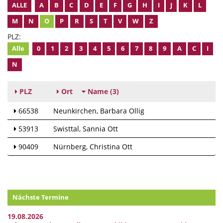
ALLE
A
B
C
D
E
F
G
H
I
J
K
L
M
N
O
P
R
S
T
V
W
Z
PLZ:
Alle
0
1
2
3
4
5
6
7
8
9
A
C
I
N
PLZ
Ort
Name
(3)
66538
Neunkirchen
Barbara Ollig
53913
Swisttal
Sannia Ott
90409
Nürnberg
Christina Ott
Nächste Termine
19.08.2026