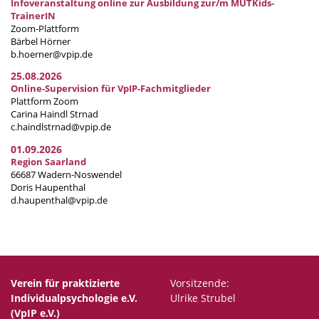
Infoveranstaltung online zur Ausbildung zur/m MUTKids-
TrainerIN
Zoom-Plattform
Bärbel Hörner
b.hoerner@vpip.de
25.08.2026
Online-Supervision für VpIP-Fachmitglieder
Plattform Zoom
Carina Haindl Strnad
c.haindlstrnad@vpip.de
01.09.2026
Region Saarland
66687 Wadern-Noswendel
Doris Haupenthal
d.haupenthal@vpip.de
Verein für praktizierte
Vorsitzende:
Individualpsychologie e.V.
Ulrike Strubel
(VpIP e.V.)