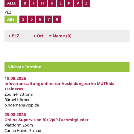
ALLE
B
F
H
K
L
P
V
Z
PLZ:
Alle
3
5
6
7
8
PLZ
Ort
Name
(0)
Nächste Termine
19.08.2026
Infoveranstaltung online zur Ausbildung zur/m MUTKids-
TrainerIN
Zoom-Plattform
Bärbel Hörner
b.hoerner@vpip.de
25.08.2026
Online-Supervision für VpIP-Fachmitglieder
Plattform Zoom
Carina Haindl Strnad