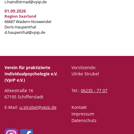
c.haindlstrnad@vpip.de
01.09.2026
Region Saarland
66687 Wadern-Noswendel
Doris Haupenthal
d.haupenthal@vpip.de
Verein für praktizierte
Vorsitzende:
Individualpsychologie e.V.
Ulrike Strubel
(VpIP e.V.)
Alleestraße 16
Tel.:
06235 - 77 07
67105 Schifferstadt
E-Mail:
u.strubel@vpip.de
Kontakt
Impressum
Datenschutz