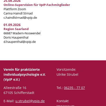
25.08.2026
Online-Supervision für VpIP-Fachmitglieder
Plattform Zoom
Carina Haindl Strnad
c.haindlstrnad@vpip.de
01.09.2026
Region Saarland
66687 Wadern-Noswendel
Doris Haupenthal
d.haupenthal@vpip.de
Verein für praktizierte
Vorsitzende:
Individualpsychologie e.V.
Ulrike Strubel
(VpIP e.V.)
Alleestraße 16
Tel.:
06235 - 77 07
67105 Schifferstadt
E-Mail:
u.strubel@vpip.de
Kontakt