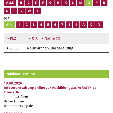
ALLE
B
C
E
F
G
H
K
L
M
O
P
R
S
T
V
W
Z
PLZ:
Alle
1
2
3
4
5
6
7
8
9
A
C
N
PLZ
Ort
Name
(1)
66538
Neunkirchen
Barbara Ollig
Nächste Termine
19.08.2026
Infoveranstaltung online zur Ausbildung zur/m MUTKids-
TrainerIN
Zoom-Plattform
Bärbel Hörner
b.hoerner@vpip.de