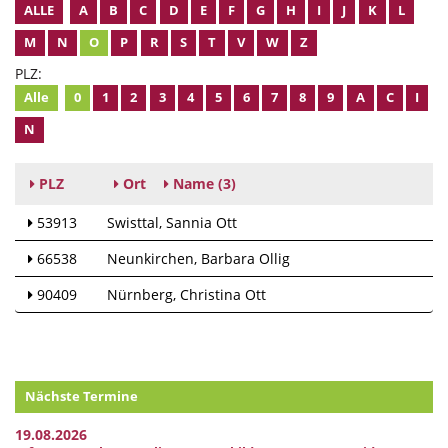
ALLE
A
B
C
D
E
F
G
H
I
J
K
L
M
N
O
P
R
S
T
V
W
Z
PLZ:
Alle
0
1
2
3
4
5
6
7
8
9
A
C
I
N
PLZ
Ort
Name
(3)
53913
Swisttal
Sannia Ott
66538
Neunkirchen
Barbara Ollig
90409
Nürnberg
Christina Ott
Nächste Termine
19.08.2026