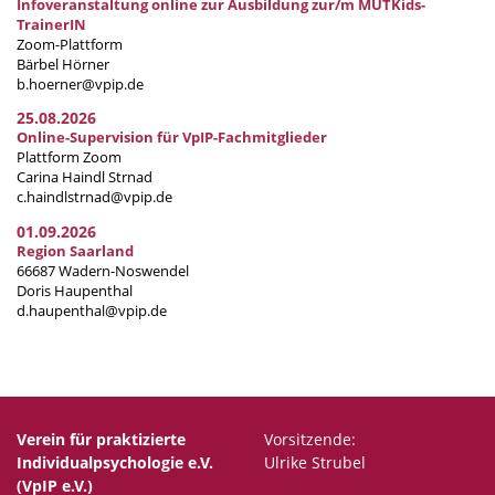
Infoveranstaltung online zur Ausbildung zur/m MUTKids-
TrainerIN
Zoom-Plattform
Bärbel Hörner
b.hoerner@vpip.de
25.08.2026
Online-Supervision für VpIP-Fachmitglieder
Plattform Zoom
Carina Haindl Strnad
c.haindlstrnad@vpip.de
01.09.2026
Region Saarland
66687 Wadern-Noswendel
Doris Haupenthal
d.haupenthal@vpip.de
Verein für praktizierte
Vorsitzende:
Individualpsychologie e.V.
Ulrike Strubel
(VpIP e.V.)