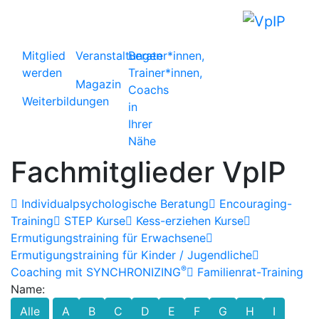
Mitglied
Veranstaltungen
Berater*innen,
werden
Trainer*innen,
Magazin
Coachs
Weiterbildungen
in
Ihrer
Nähe
Fachmitglieder VpIP
Individualpsychologische Beratung
Encouraging-
Training
STEP Kurse
Kess-erziehen Kurse
Ermutigungstraining für Erwachsene
Ermutigungstraining für Kinder / Jugendliche
®
Coaching mit SYNCHRONIZING
Familienrat-Training
Name:
Alle
A
B
C
D
E
F
G
H
I