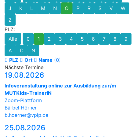
J
K
L
M
N
O
P
R
S
V
W
Z
PLZ:
Alle
0
1
2
3
4
5
6
7
8
9
A
C
N
PLZ
Ort
Name
(0)
Nächste Termine
19.08.2026
Infoveranstaltung online zur Ausbildung zur/m
MUTKids-TrainerIN
Zoom-Plattform
Bärbel Hörner
b.hoerner@vpip.de
25.08.2026