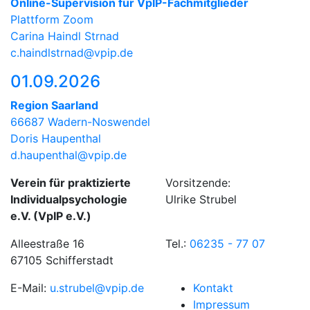
Online-Supervision für VpIP-Fachmitglieder
Plattform Zoom
Carina Haindl Strnad
c.haindlstrnad@vpip.de
01.09.2026
Region Saarland
66687 Wadern-Noswendel
Doris Haupenthal
d.haupenthal@vpip.de
Verein für praktizierte
Vorsitzende:
Individualpsychologie
Ulrike Strubel
e.V. (VpIP e.V.)
Alleestraße 16
Tel.:
06235 - 77 07
67105 Schifferstadt
E-Mail:
u.strubel@vpip.de
Kontakt
Impressum