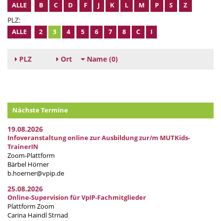
ALLE
B
C
D
F
J
K
L
M
P
S
Z
PLZ:
ALLE
2
3
4
5
6
7
8
C
I
PLZ
Ort
Name
(0)
Nächste Termine
19.08.2026
Infoveranstaltung online zur Ausbildung zur/m MUTKids-
TrainerIN
Zoom-Plattform
Bärbel Hörner
b.hoerner@vpip.de
25.08.2026
Online-Supervision für VpIP-Fachmitglieder
Plattform Zoom
Carina Haindl Strnad