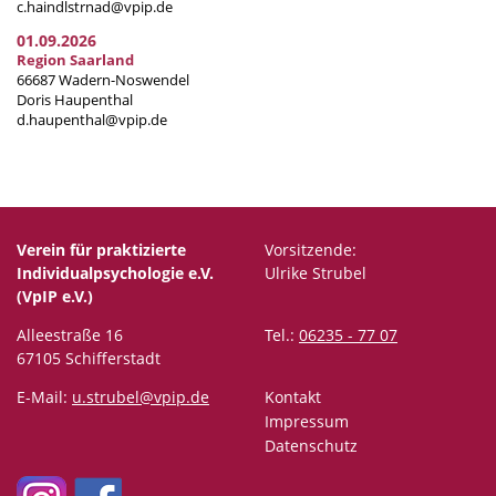
c.haindlstrnad@vpip.de
01.09.2026
Region Saarland
66687 Wadern-Noswendel
Doris Haupenthal
d.haupenthal@vpip.de
Verein für praktizierte
Vorsitzende:
Individualpsychologie e.V.
Ulrike Strubel
(VpIP e.V.)
Alleestraße 16
Tel.:
06235 - 77 07
67105 Schifferstadt
E-Mail:
u.strubel@vpip.de
Kontakt
Impressum
Datenschutz