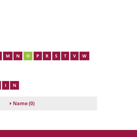
M
N
O
P
R
S
T
V
W
I
N
Name
(0)