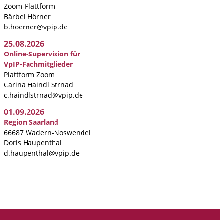
Zoom-Plattform
Bärbel Hörner
b.hoerner@vpip.de
25.08.2026
Online-Supervision für
VpIP-Fachmitglieder
Plattform Zoom
Carina Haindl Strnad
c.haindlstrnad@vpip.de
01.09.2026
Region Saarland
66687 Wadern-Noswendel
Doris Haupenthal
d.haupenthal@vpip.de