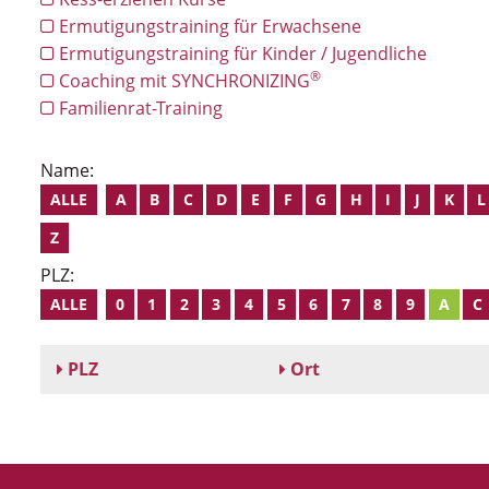
Ermutigungstraining für Erwachsene
Ermutigungstraining für Kinder / Jugendliche
®
Coaching mit SYNCHRONIZING
Familienrat-Training
Name:
ALLE
A
B
C
D
E
F
G
H
I
J
K
L
Z
PLZ:
ALLE
0
1
2
3
4
5
6
7
8
9
A
C
PLZ
Ort