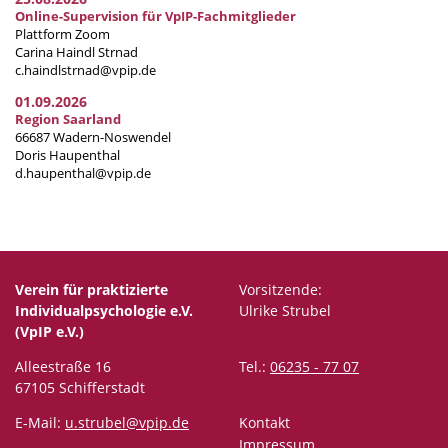
Online-Supervision für VpIP-Fachmitglieder
Plattform Zoom
Carina Haindl Strnad
c.haindlstrnad@vpip.de
01.09.2026
Region Saarland
66687 Wadern-Noswendel
Doris Haupenthal
d.haupenthal@vpip.de
Verein für praktizierte
Vorsitzende:
Individualpsychologie e.V.
Ulrike Strubel
(VpIP e.V.)
Alleestraße 16
Tel.:
06235 - 77 07
67105 Schifferstadt
E-Mail:
u.strubel@vpip.de
Kontakt
Impressum