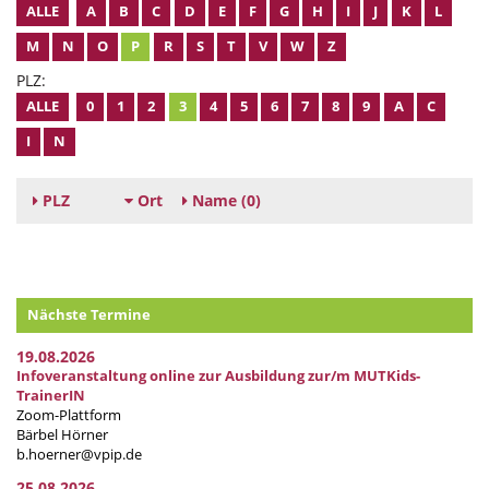
ALLE
A
B
C
D
E
F
G
H
I
J
K
L
M
N
O
P
R
S
T
V
W
Z
PLZ:
ALLE
0
1
2
3
4
5
6
7
8
9
A
C
I
N
PLZ
Ort
Name
(0)
Nächste Termine
19.08.2026
Infoveranstaltung online zur Ausbildung zur/m MUTKids-
TrainerIN
Zoom-Plattform
Bärbel Hörner
b.hoerner@vpip.de
25.08.2026