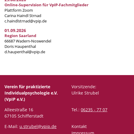
Online-Supervision für VpIP-Fachmitglieder
Plattform Zoom
Carina Haindl Strnad
c.haindlstrnad@vpip.de
01.09.2026
Region Saarland
66687 Wadern-Noswendel
Doris Haupenthal
d.haupenthal@vpip.de
Verein für praktizierte
Vorsitzende:
Individualpsychologie e.V.
Ulrike Strubel
(VpIP e.V.)
Alleestraße 16
Tel.:
06235 - 77 07
67105 Schifferstadt
E-Mail:
u.strubel@vpip.de
Kontakt
Impressum