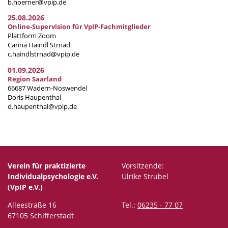
b.hoerner@vpip.de
25.08.2026
Online-Supervision für VpIP-Fachmitglieder
Plattform Zoom
Carina Haindl Strnad
c.haindlstrnad@vpip.de
01.09.2026
Region Saarland
66687 Wadern-Noswendel
Doris Haupenthal
d.haupenthal@vpip.de
Verein für praktizierte
Vorsitzende:
Individualpsychologie e.V.
Ulrike Strubel
(VpIP e.V.)
Alleestraße 16
Tel.:
06235 - 77 07
67105 Schifferstadt