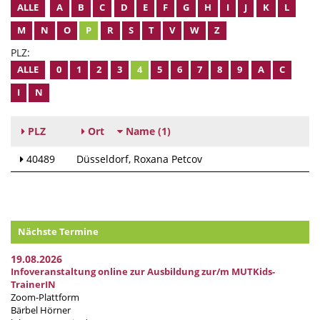
ALLE
A
B
C
D
E
F
G
H
I
J
K
L
M
N
O
P
R
S
T
V
W
Z
PLZ:
ALLE
0
1
2
3
4
5
6
7
8
9
A
C
I
N
PLZ
Ort
Name
(1)
40489
Düsseldorf
Roxana Petcov
Nächste Termine
19.08.2026
Infoveranstaltung online zur Ausbildung zur/m MUTKids-
TrainerIN
Zoom-Plattform
Bärbel Hörner