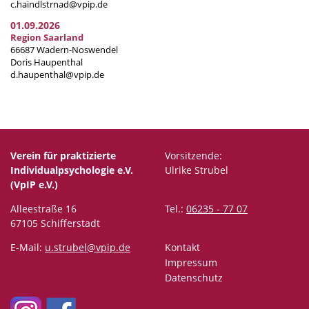
c.haindlstrnad@vpip.de
01.09.2026
Region Saarland
66687 Wadern-Noswendel
Doris Haupenthal
d.haupenthal@vpip.de
Verein für praktizierte
Vorsitzende:
Individualpsychologie e.V.
Ulrike Strubel
(VpIP e.V.)
Alleestraße 16
Tel.:
06235 - 77 07
67105 Schifferstadt
E-Mail:
u.strubel@vpip.de
Kontakt
Impressum
Datenschutz