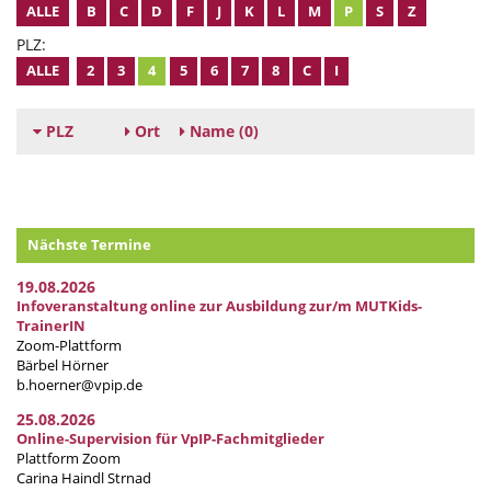
ALLE
B
C
D
F
J
K
L
M
P
S
Z
PLZ:
ALLE
2
3
4
5
6
7
8
C
I
PLZ
Ort
Name
(0)
Nächste Termine
19.08.2026
Infoveranstaltung online zur Ausbildung zur/m MUTKids-
TrainerIN
Zoom-Plattform
Bärbel Hörner
b.hoerner@vpip.de
25.08.2026
Online-Supervision für VpIP-Fachmitglieder
Plattform Zoom
Carina Haindl Strnad