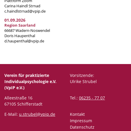
Plattform Zoom
Carina Haindl Strnad
c.haindlstrnad@vpip.de
01.09.2026
Region Saarland
66687 Wadern-Noswendel
Doris Haupenthal
d.haupenthal@vpip.de
Verein für praktizierte
Vorsitzende:
Individualpsychologie e.V.
Ulrike Strubel
(VpIP e.V.)
Alleestraße 16
Tel.:
06235 - 77 07
67105 Schifferstadt
E-Mail:
u.strubel@vpip.de
Kontakt
Impressum
Datenschutz