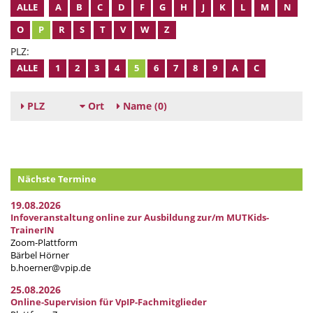
ALLE
A
B
C
D
F
G
H
J
K
L
M
N
O
P
R
S
T
V
W
Z
PLZ:
ALLE
1
2
3
4
5
6
7
8
9
A
C
PLZ
Ort
Name
(0)
Nächste Termine
19.08.2026
Infoveranstaltung online zur Ausbildung zur/m MUTKids-
TrainerIN
Zoom-Plattform
Bärbel Hörner
b.hoerner@vpip.de
25.08.2026
Online-Supervision für VpIP-Fachmitglieder