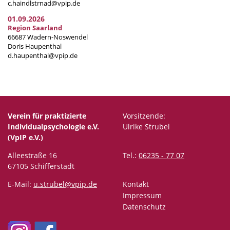
c.haindlstrnad@vpip.de
01.09.2026
Region Saarland
66687 Wadern-Noswendel
Doris Haupenthal
d.haupenthal@vpip.de
Verein für praktizierte
Vorsitzende:
Individualpsychologie e.V.
Ulrike Strubel
(VpIP e.V.)
Alleestraße 16
Tel.:
06235 - 77 07
67105 Schifferstadt
E-Mail:
u.strubel@vpip.de
Kontakt
Impressum
Datenschutz