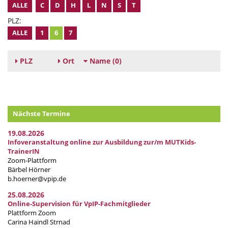
ALLE
C
D
H
L
N
S
T
PLZ:
ALLE
1
6
7
PLZ
Ort
Name
(0)
Nächste Termine
19.08.2026
Infoveranstaltung online zur Ausbildung zur/m MUTKids-
TrainerIN
Zoom-Plattform
Bärbel Hörner
b.hoerner@vpip.de
25.08.2026
Online-Supervision für VpIP-Fachmitglieder
Plattform Zoom
Carina Haindl Strnad