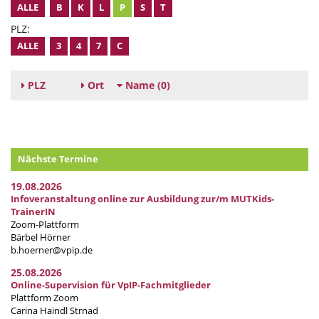
ALLE
B
K
L
P
S
T
PLZ:
ALLE
3
4
7
C
PLZ
Ort
Name
(0)
Nächste Termine
19.08.2026
Infoveranstaltung online zur Ausbildung zur/m MUTKids-
TrainerIN
Zoom-Plattform
Bärbel Hörner
b.hoerner@vpip.de
25.08.2026
Online-Supervision für VpIP-Fachmitglieder
Plattform Zoom
Carina Haindl Strnad