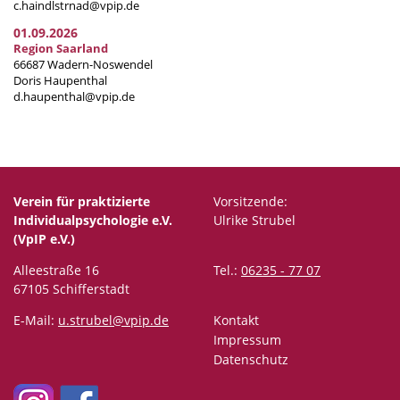
c.haindlstrnad@vpip.de
01.09.2026
Region Saarland
66687 Wadern-Noswendel
Doris Haupenthal
d.haupenthal@vpip.de
Verein für praktizierte
Vorsitzende:
Individualpsychologie e.V.
Ulrike Strubel
(VpIP e.V.)
Alleestraße 16
Tel.:
06235 - 77 07
67105 Schifferstadt
E-Mail:
u.strubel@vpip.de
Kontakt
Impressum
Datenschutz