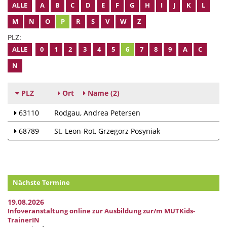
ALLE
A
B
C
D
E
F
G
H
I
J
K
L
M
N
O
P
R
S
V
W
Z
PLZ:
ALLE
0
1
2
3
4
5
6
7
8
9
A
C
N
PLZ
Ort
Name
(2)
63110
Rodgau
Andrea Petersen
68789
St. Leon-Rot
Grzegorz Posyniak
Nächste Termine
19.08.2026
Infoveranstaltung online zur Ausbildung zur/m MUTKids-
TrainerIN