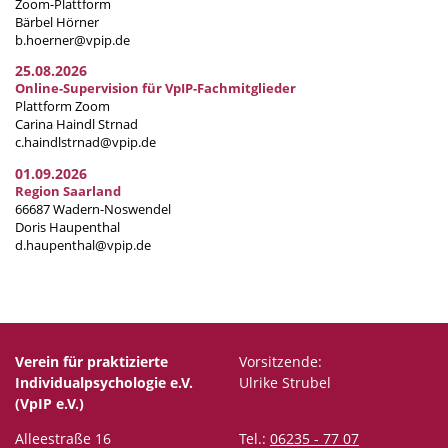
Zoom-Plattform
Bärbel Hörner
b.hoerner@vpip.de
25.08.2026
Online-Supervision für VpIP-Fachmitglieder
Plattform Zoom
Carina Haindl Strnad
c.haindlstrnad@vpip.de
01.09.2026
Region Saarland
66687 Wadern-Noswendel
Doris Haupenthal
d.haupenthal@vpip.de
Verein für praktizierte
Vorsitzende:
Individualpsychologie e.V.
Ulrike Strubel
(VpIP e.V.)
Alleestraße 16
Tel.:
06235 - 77 07