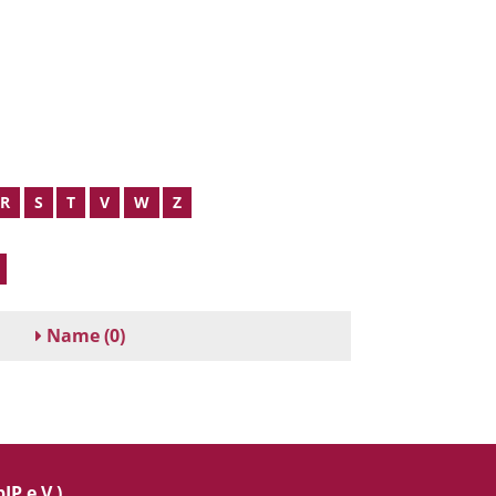
R
S
T
V
W
Z
Name
(0)
IP e.V.)