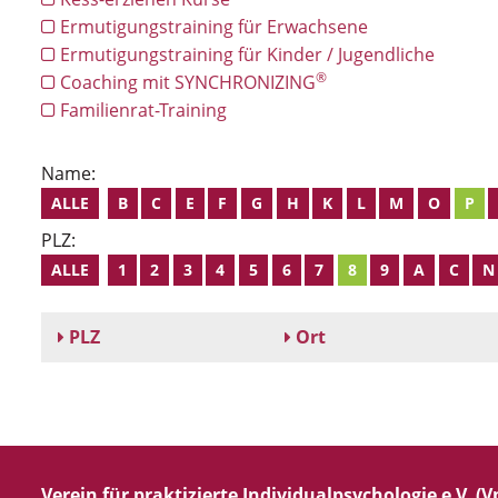
Ermutigungstraining für Erwachsene
Ermutigungstraining für Kinder / Jugendliche
®
Coaching mit SYNCHRONIZING
Familienrat-Training
Name:
ALLE
B
C
E
F
G
H
K
L
M
O
P
PLZ:
ALLE
1
2
3
4
5
6
7
8
9
A
C
N
PLZ
Ort
Verein für praktizierte Individualpsychologie e.V. (Vp