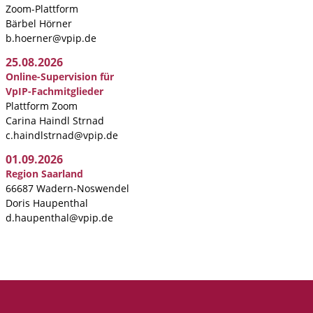
Zoom-Plattform
Bärbel Hörner
b.hoerner@vpip.de
25.08.2026
Online-Supervision für
VpIP-Fachmitglieder
Plattform Zoom
Carina Haindl Strnad
c.haindlstrnad@vpip.de
01.09.2026
Region Saarland
66687 Wadern-Noswendel
Doris Haupenthal
d.haupenthal@vpip.de