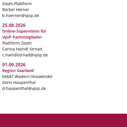
Zoom-Plattform
Bärbel Hörner
b.hoerner@vpip.de
25.08.2026
Online-Supervision für
VpIP-Fachmitglieder
Plattform Zoom
Carina Haindl Strnad
c.haindlstrnad@vpip.de
01.09.2026
Region Saarland
66687 Wadern-Noswendel
Doris Haupenthal
d.haupenthal@vpip.de