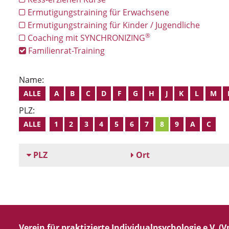
Ermutigungstraining für Erwachsene
Ermutigungstraining für Kinder / Jugendliche
®
Coaching mit SYNCHRONIZING
Familienrat-Training
Name:
ALLE
A
B
C
D
F
G
H
J
K
L
M
PLZ:
ALLE
1
2
3
4
5
6
7
8
9
A
C
PLZ
Ort
Verein für praktizierte Individualpsychologie e.V. (Vp