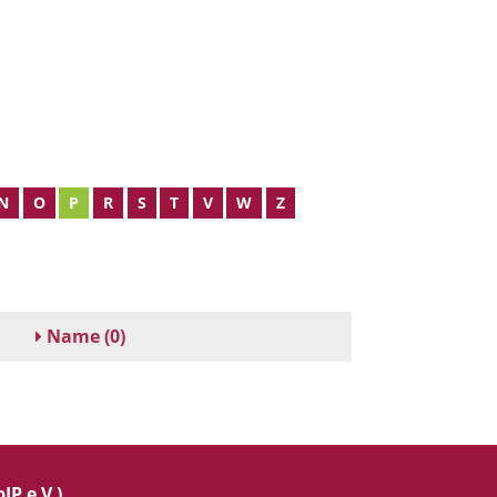
N
O
P
R
S
T
V
W
Z
Name
(0)
IP e.V.)