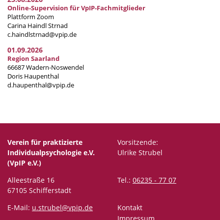
Online-Supervision für VpIP-Fachmitglieder
Plattform Zoom
Carina Haindl Strnad
c.haindlstrnad@vpip.de
01.09.2026
Region Saarland
66687 Wadern-Noswendel
Doris Haupenthal
d.haupenthal@vpip.de
Verein für praktizierte
Vorsitzende:
Individualpsychologie e.V.
Ulrike Strubel
(VpIP e.V.)
Alleestraße 16
Tel.:
06235 - 77 07
67105 Schifferstadt
E-Mail:
u.strubel@vpip.de
Kontakt
Impressum