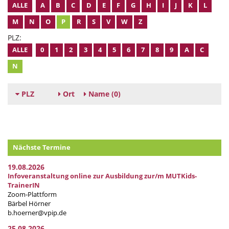
ALLE
A
B
C
D
E
F
G
H
I
J
K
L
M
N
O
P
R
S
V
W
Z
PLZ:
ALLE
0
1
2
3
4
5
6
7
8
9
A
C
N
PLZ
Ort
Name
(0)
Nächste Termine
19.08.2026
Infoveranstaltung online zur Ausbildung zur/m MUTKids-
TrainerIN
Zoom-Plattform
Bärbel Hörner
b.hoerner@vpip.de
25.08.2026