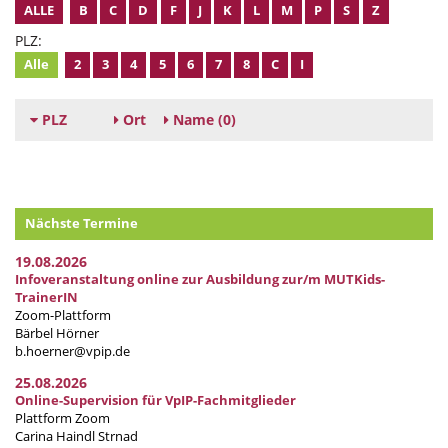
ALLE
B
C
D
F
J
K
L
M
P
S
Z
PLZ:
Alle
2
3
4
5
6
7
8
C
I
PLZ
Ort
Name
(0)
Nächste Termine
19.08.2026
Infoveranstaltung online zur Ausbildung zur/m MUTKids-
TrainerIN
Zoom-Plattform
Bärbel Hörner
b.hoerner@vpip.de
25.08.2026
Online-Supervision für VpIP-Fachmitglieder
Plattform Zoom
Carina Haindl Strnad