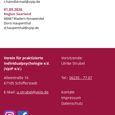
c.haindlstrnad@vpip.de
01.09.2026
Region Saarland
66687 Wadern-Noswendel
Doris Haupenthal
d.haupenthal@vpip.de
Verein für praktizierte
Vorsitzende:
Individualpsychologie e.V.
Ulrike Strubel
(VpIP e.V.)
Alleestraße 16
Tel.:
06235 - 77 07
67105 Schifferstadt
E-Mail:
u.strubel@vpip.de
Kontakt
Impressum
Datenschutz