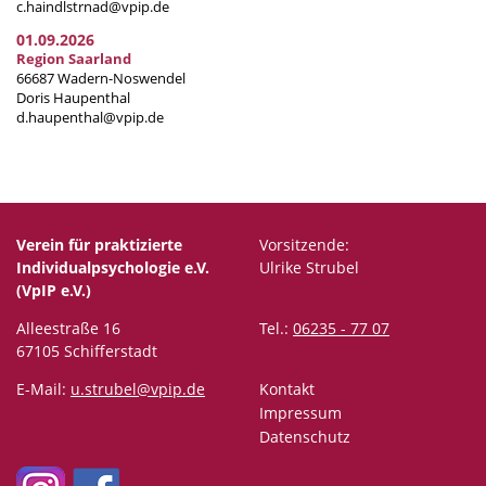
c.haindlstrnad@vpip.de
01.09.2026
Region Saarland
66687 Wadern-Noswendel
Doris Haupenthal
d.haupenthal@vpip.de
Verein für praktizierte
Vorsitzende:
Individualpsychologie e.V.
Ulrike Strubel
(VpIP e.V.)
Alleestraße 16
Tel.:
06235 - 77 07
67105 Schifferstadt
E-Mail:
u.strubel@vpip.de
Kontakt
Impressum
Datenschutz