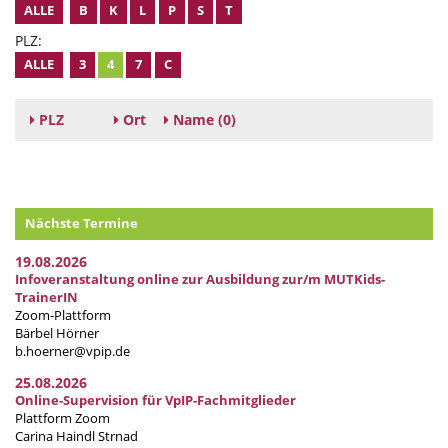
ALLE
B
K
L
P
S
T
PLZ:
ALLE
3
4
7
C
PLZ
Ort
Name
(0)
Nächste Termine
19.08.2026
Infoveranstaltung online zur Ausbildung zur/m MUTKids-
TrainerIN
Zoom-Plattform
Bärbel Hörner
b.hoerner@vpip.de
25.08.2026
Online-Supervision für VpIP-Fachmitglieder
Plattform Zoom
Carina Haindl Strnad