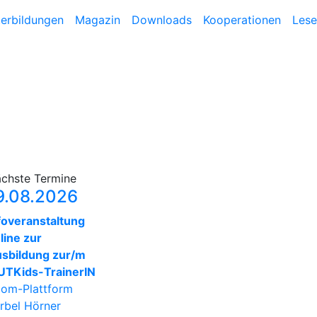
terbildungen
Magazin
Downloads
Kooperationen
Lese
chste Termine
9.08.2026
foveranstaltung
line zur
sbildung zur/m
TKids-TrainerIN
om-Plattform
rbel Hörner