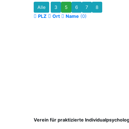
Alle
3
5
6
7
8
PLZ
Ort
Name
(0)
Verein für praktizierte Individualpsycholog