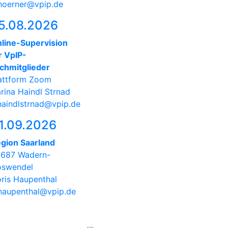
hoerner@vpip.de
5.08.2026
line-Supervision
r VpIP-
chmitglieder
attform Zoom
rina Haindl Strnad
haindlstrnad@vpip.de
1.09.2026
gion Saarland
687 Wadern-
swendel
ris Haupenthal
haupenthal@vpip.de