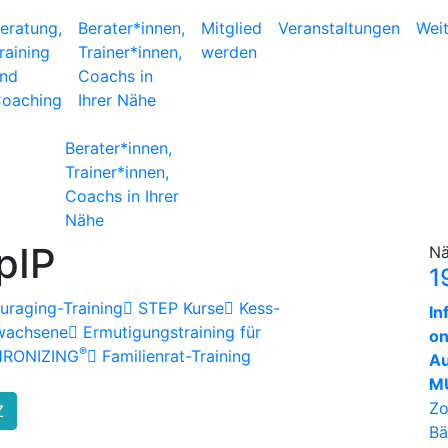
eratung,
Berater*innen,
Mitglied
Veranstaltungen
Wei
raining
Trainer*innen,
werden
nd
Coachs in
oaching
Ihrer Nähe
Berater*innen,
Trainer*innen,
Coachs in Ihrer
Nähe
pIP
Nä
1
raging-Training
STEP Kurse
Kess-
In
rwachsene
Ermutigungstraining für
on
®
HRONIZING
Familienrat-Training
Au
MU
Zo
Z
Bä