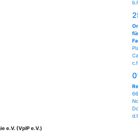
b.
2
On
fü
Fa
Pl
Ca
c.
0
Re
66
No
Do
d.
ie e.V. (VpIP e.V.)