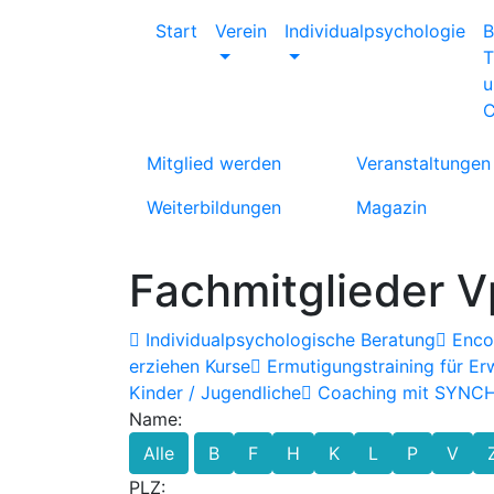
Start
Verein
Individualpsychologie
B
T
u
C
Mitglied werden
Veranstaltungen
Weiterbildungen
Magazin
Fachmitglieder V
Individualpsychologische Beratung
Encou
erziehen Kurse
Ermutigungstraining für E
Kinder / Jugendliche
Coaching mit SYNC
Name:
Alle
B
F
H
K
L
P
V
PLZ: