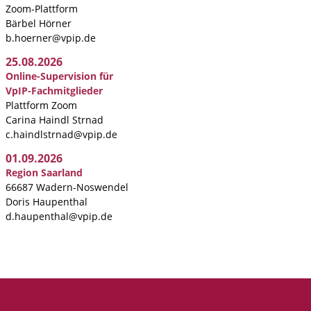
Zoom-Plattform
Bärbel Hörner
b.hoerner@vpip.de
25.08.2026
Online-Supervision für
VpIP-Fachmitglieder
Plattform Zoom
Carina Haindl Strnad
c.haindlstrnad@vpip.de
01.09.2026
Region Saarland
66687 Wadern-Noswendel
Doris Haupenthal
d.haupenthal@vpip.de