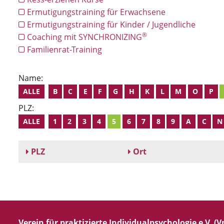
Ermutigungstraining für Erwachsene
Ermutigungstraining für Kinder / Jugendliche
®
Coaching mit SYNCHRONIZING
Familienrat-Training
Name:
ALLE
B
C
E
F
G
H
K
L
M
O
P
PLZ:
ALLE
1
2
3
4
5
6
7
8
9
A
C
N
PLZ
Ort
Verein für praktizierte Individualpsychologie e.V. (Vp