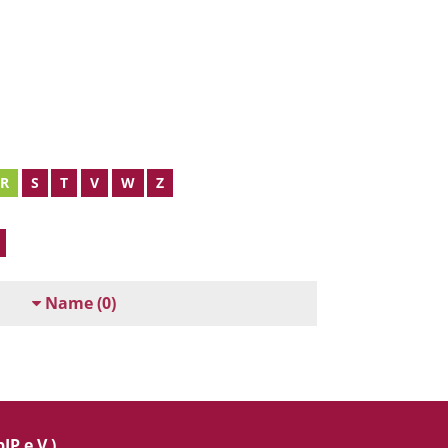
R
S
T
V
W
Z
Name
(0)
IP e.V.)