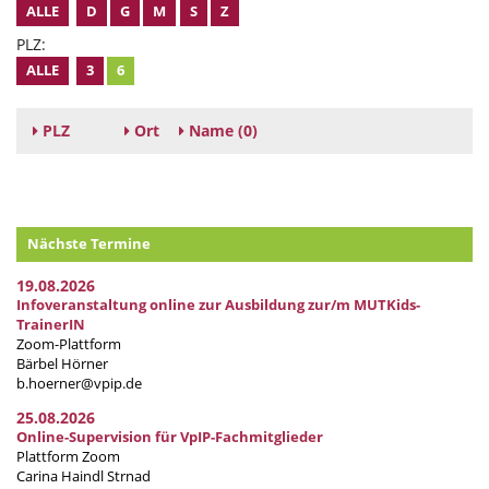
ALLE
D
G
M
S
Z
PLZ:
ALLE
3
6
PLZ
Ort
Name
(0)
Nächste Termine
19.08.2026
Infoveranstaltung online zur Ausbildung zur/m MUTKids-
TrainerIN
Zoom-Plattform
Bärbel Hörner
b.hoerner@vpip.de
25.08.2026
Online-Supervision für VpIP-Fachmitglieder
Plattform Zoom
Carina Haindl Strnad