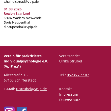
c.haindlstrnad@vpip.de
01.09.2026
Region Saarland
66687 Wadern-Noswendel
Doris Haupenthal
d.haupenthal@vpip.de
Verein für praktizierte
Vorsitzende:
Individualpsychologie e.V.
Ulrike Strubel
(VpIP e.V.)
Alleestraße 16
Tel.:
06235 - 77 07
67105 Schifferstadt
E-Mail:
u.strubel@vpip.de
Kontakt
Impressum
Datenschutz