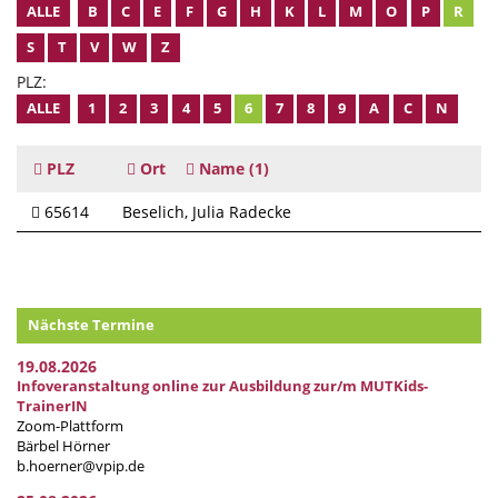
ALLE
B
C
E
F
G
H
K
L
M
O
P
R
S
T
V
W
Z
PLZ:
ALLE
1
2
3
4
5
6
7
8
9
A
C
N
PLZ
Ort
Name
(1)
65614
Beselich
Julia Radecke
Nächste Termine
19.08.2026
Infoveranstaltung online zur Ausbildung zur/m MUTKids-
TrainerIN
Zoom-Plattform
Bärbel Hörner
b.hoerner@vpip.de