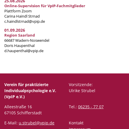
25.08.2026
Online-Supervision für VpIP-Fachmitglieder
Plattform Zoom
Carina Haindl Strnad
c.haindlstrnad@vpip.de
01.09.2026
Region Saarland
66687 Wadern-Noswendel
Doris Haupenthal
d.haupenthal@vpip.de
Verein für praktizierte
Vorsitzende:
Individualpsychologie e.V.
Ulrike Strubel
(VpIP e.V.)
Alleestraße 16
Tel.:
06235 - 77 07
67105 Schifferstadt
E-Mail:
u.strubel@vpip.de
Kontakt