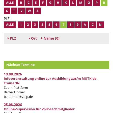
ALLE
B
C
E
F
G
H
K
L
M
O
P
R
S
T
V
W
Z
PLZ:
ALLE
1
2
3
4
5
6
7
8
9
A
C
N
PLZ
Ort
Name
(0)
Nächste Termine
19.08.2026
Infoveranstaltung online zur Ausbildung zur/m MUTKids-
TrainerIN
Zoom-Plattform
Bärbel Hörner
b.hoerner@vpip.de
25.08.2026
Online-Supervision für VpIP-Fachmitglieder