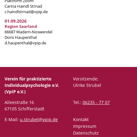
Plattform Zoom
Carina Haindl Strnad
c.haindlstrnad@vpip.de
01.09.2026
Region Saarland
66687 Wadern-Noswendel
Doris Haupenthal
d.haupenthal@vpip.de
Verein für praktizierte
Vorsitzende:
Individualpsychologie e.V.
Ulrike Strubel
(VpIP e.V.)
Alleestraße 16
Tel.:
06235 - 77 07
67105 Schifferstadt
E-Mail:
u.strubel@vpip.de
Kontakt
Impressum
Datenschutz