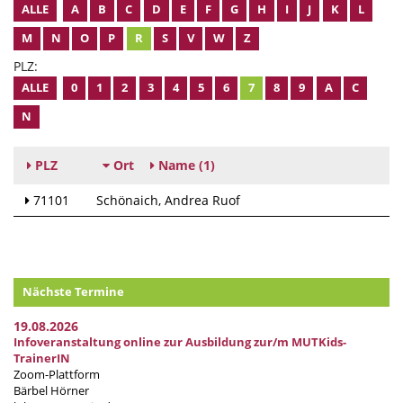
ALLE
A
B
C
D
E
F
G
H
I
J
K
L
M
N
O
P
R
S
V
W
Z
PLZ:
ALLE
0
1
2
3
4
5
6
7
8
9
A
C
N
PLZ
Ort
Name
(1)
71101
Schönaich
Andrea Ruof
Nächste Termine
19.08.2026
Infoveranstaltung online zur Ausbildung zur/m MUTKids-
TrainerIN
Zoom-Plattform
Bärbel Hörner