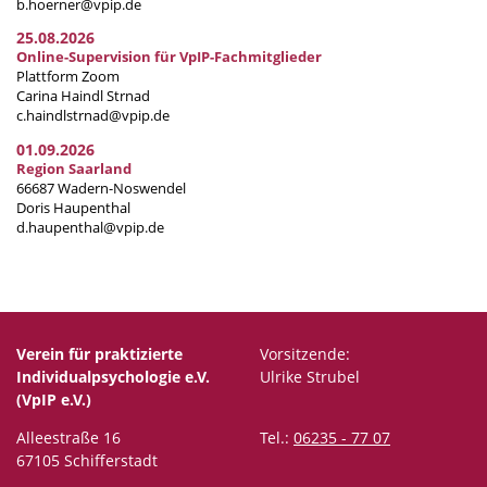
b.hoerner@vpip.de
25.08.2026
Online-Supervision für VpIP-Fachmitglieder
Plattform Zoom
Carina Haindl Strnad
c.haindlstrnad@vpip.de
01.09.2026
Region Saarland
66687 Wadern-Noswendel
Doris Haupenthal
d.haupenthal@vpip.de
Verein für praktizierte
Vorsitzende:
Individualpsychologie e.V.
Ulrike Strubel
(VpIP e.V.)
Alleestraße 16
Tel.:
06235 - 77 07
67105 Schifferstadt