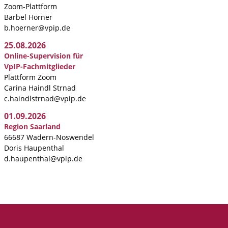
Zoom-Plattform
Bärbel Hörner
b.hoerner@vpip.de
25.08.2026
Online-Supervision für
VpIP-Fachmitglieder
Plattform Zoom
Carina Haindl Strnad
c.haindlstrnad@vpip.de
01.09.2026
Region Saarland
66687 Wadern-Noswendel
Doris Haupenthal
d.haupenthal@vpip.de