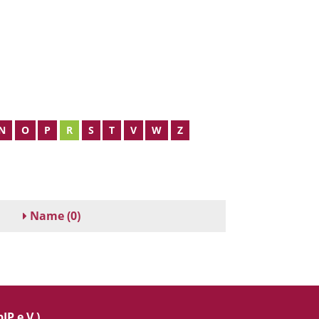
N
O
P
R
S
T
V
W
Z
Name
(0)
IP e.V.)