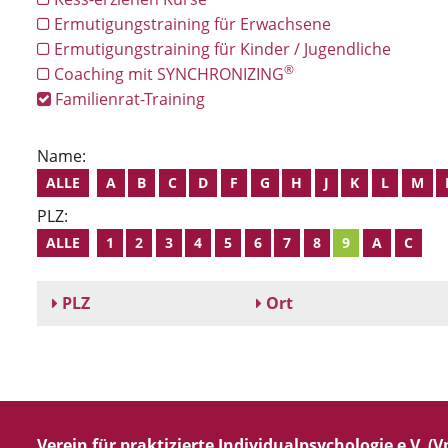
Ermutigungstraining für Erwachsene
Ermutigungstraining für Kinder / Jugendliche
®
Coaching mit SYNCHRONIZING
Familienrat-Training
Name:
ALLE
A
B
C
D
F
G
H
J
K
L
M
PLZ:
ALLE
1
2
3
4
5
6
7
8
9
A
C
PLZ
Ort
Verein für praktizierte Individualpsychologie e.V. (Vp