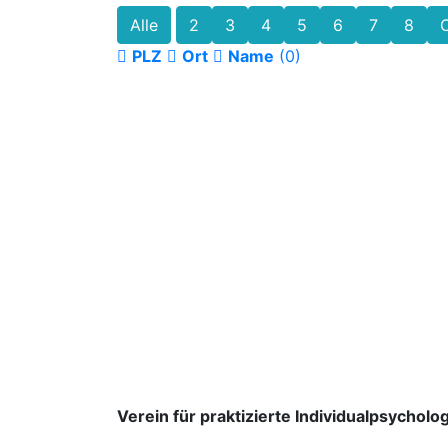
Alle
2
3
4
5
6
7
8
PLZ
Ort
Name
(0)
Verein für praktizierte Individualpsycholog