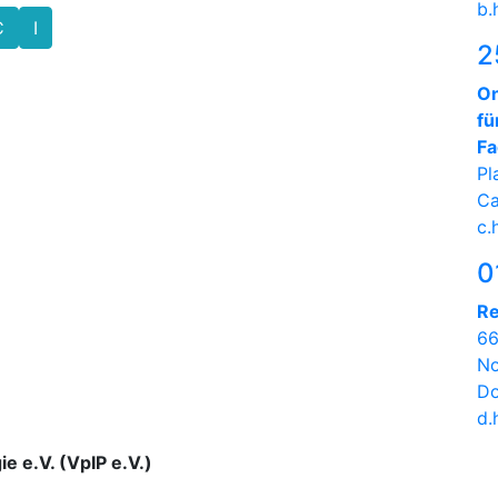
b.
C
I
2
On
fü
Fa
Pl
Ca
c.
0
Re
66
No
Do
d.
ie e.V. (VpIP e.V.)