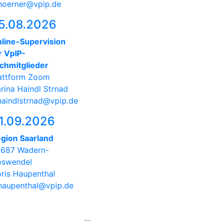
hoerner@vpip.de
5.08.2026
line-Supervision
r VpIP-
chmitglieder
attform Zoom
rina Haindl Strnad
haindlstrnad@vpip.de
1.09.2026
gion Saarland
687 Wadern-
swendel
ris Haupenthal
haupenthal@vpip.de