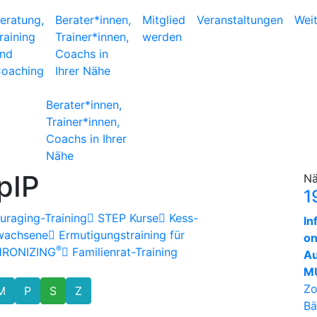
eratung,
Berater*innen,
Mitglied
Veranstaltungen
Wei
raining
Trainer*innen,
werden
nd
Coachs in
oaching
Ihrer Nähe
Berater*innen,
Trainer*innen,
Coachs in Ihrer
Nähe
pIP
Nä
1
raging-Training
STEP Kurse
Kess-
In
rwachsene
Ermutigungstraining für
on
®
HRONIZING
Familienrat-Training
Au
MU
Zo
M
P
S
Z
Bä