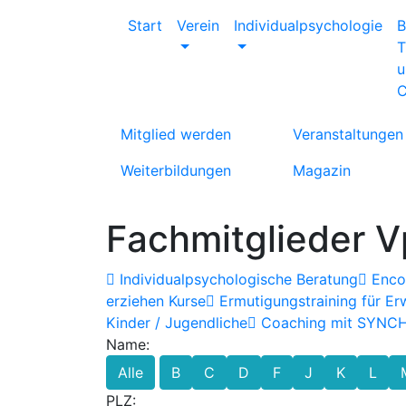
Start
Verein
Individualpsychologie
B
T
u
C
Mitglied werden
Veranstaltungen
Weiterbildungen
Magazin
Fachmitglieder V
Individualpsychologische Beratung
Encou
erziehen Kurse
Ermutigungstraining für E
Kinder / Jugendliche
Coaching mit SYNC
Name:
Alle
B
C
D
F
J
K
L
PLZ: