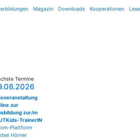
terbildungen
Magazin
Downloads
Kooperationen
Lese
chste Termine
9.08.2026
foveranstaltung
line zur
sbildung zur/m
TKids-TrainerIN
om-Plattform
rbel Hörner