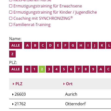
Ermutigungstraining für Erwachsene
Ermutigungstraining für Kinder / Jugendliche
®
Coaching mit SYNCHRONIZING
Familienrat-Training
Name:
ALLE
A
B
C
D
E
F
G
H
I
J
K
L
Z
PLZ:
ALLE
0
1
2
3
4
5
6
7
8
9
A
C
PLZ
Ort
26603
Aurich
21762
Otterndorf