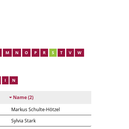
M
N
O
P
R
S
T
V
W
I
N
Name
(2)
Markus Schulte-Hötzel
Sylvia Stark