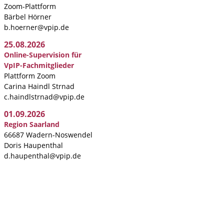
Zoom-Plattform
Bärbel Hörner
b.hoerner@vpip.de
25.08.2026
Online-Supervision für
VpIP-Fachmitglieder
Plattform Zoom
Carina Haindl Strnad
c.haindlstrnad@vpip.de
01.09.2026
Region Saarland
66687 Wadern-Noswendel
Doris Haupenthal
d.haupenthal@vpip.de