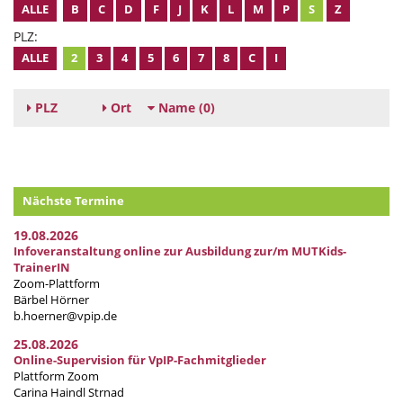
ALLE
B
C
D
F
J
K
L
M
P
S
Z
PLZ:
ALLE
2
3
4
5
6
7
8
C
I
PLZ
Ort
Name
(0)
Nächste Termine
19.08.2026
Infoveranstaltung online zur Ausbildung zur/m MUTKids-
TrainerIN
Zoom-Plattform
Bärbel Hörner
b.hoerner@vpip.de
25.08.2026
Online-Supervision für VpIP-Fachmitglieder
Plattform Zoom
Carina Haindl Strnad