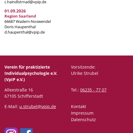
c.haindlstrnad@vpip.de
01.09.2026
Region Saarland
66687 Wadern-Noswendel
Doris Haupenthal
d.haupenthal@vpip.de
Verein für praktizierte
Vorsitzende:
Individualpsychologie e.V.
Ulrike Strubel
(VpIP e.V.)
Alleestraße 16
Tel.:
06235 - 77 07
67105 Schifferstadt
E-Mail:
u.strubel@vpip.de
Kontakt
Impressum
Datenschutz