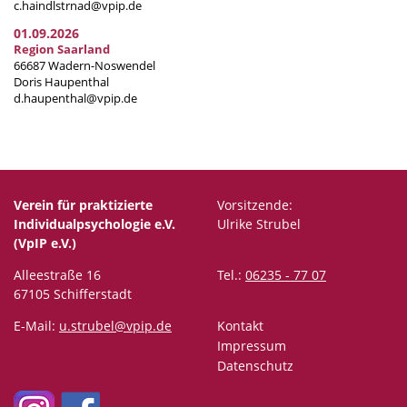
c.haindlstrnad@vpip.de
01.09.2026
Region Saarland
66687 Wadern-Noswendel
Doris Haupenthal
d.haupenthal@vpip.de
Verein für praktizierte
Vorsitzende:
Individualpsychologie e.V.
Ulrike Strubel
(VpIP e.V.)
Alleestraße 16
Tel.:
06235 - 77 07
67105 Schifferstadt
E-Mail:
u.strubel@vpip.de
Kontakt
Impressum
Datenschutz