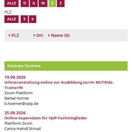
ALLE
D
G
M
S
Z
PLZ:
ALLE
3
6
PLZ
Ort
Name
(0)
Nächste Termine
19.08.2026
Infoveranstaltung online zur Ausbildung zur/m MUTKids-
TrainerIN
Zoom-Plattform
Bärbel Hörner
b.hoerner@vpip.de
25.08.2026
Online-Supervision für VpIP-Fachmitglieder
Plattform Zoom
Carina Haindl Strnad