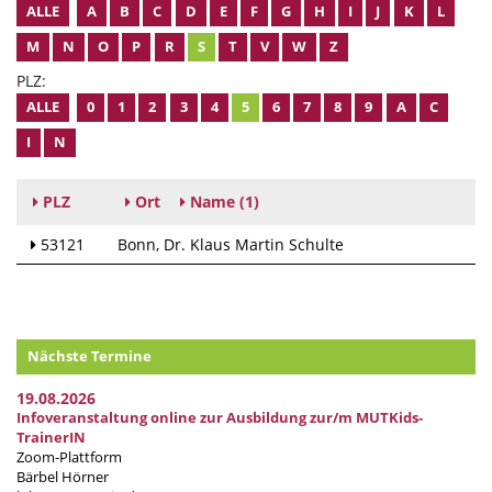
ALLE
A
B
C
D
E
F
G
H
I
J
K
L
M
N
O
P
R
S
T
V
W
Z
PLZ:
ALLE
0
1
2
3
4
5
6
7
8
9
A
C
I
N
PLZ
Ort
Name
(1)
53121
Bonn
Dr. Klaus Martin Schulte
Nächste Termine
19.08.2026
Infoveranstaltung online zur Ausbildung zur/m MUTKids-
TrainerIN
Zoom-Plattform
Bärbel Hörner