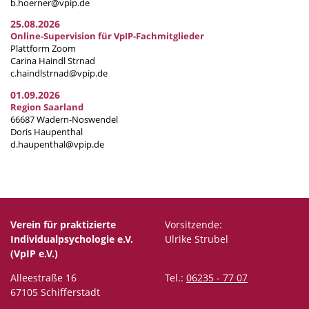
b.hoerner@vpip.de
25.08.2026
Online-Supervision für VpIP-Fachmitglieder
Plattform Zoom
Carina Haindl Strnad
c.haindlstrnad@vpip.de
01.09.2026
Region Saarland
66687 Wadern-Noswendel
Doris Haupenthal
d.haupenthal@vpip.de
Verein für praktizierte
Vorsitzende:
Individualpsychologie e.V.
Ulrike Strubel
(VpIP e.V.)
Alleestraße 16
Tel.:
06235 - 77 07
67105 Schifferstadt