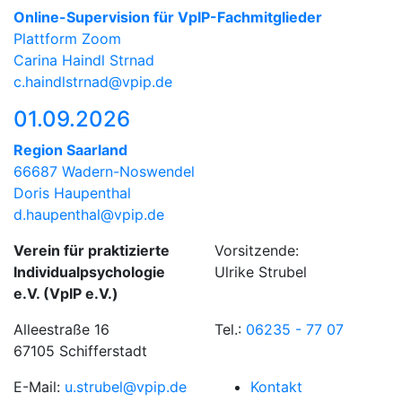
Online-Supervision für VpIP-Fachmitglieder
Plattform Zoom
Carina Haindl Strnad
c.haindlstrnad@vpip.de
01.09.2026
Region Saarland
66687 Wadern-Noswendel
Doris Haupenthal
d.haupenthal@vpip.de
Verein für praktizierte
Vorsitzende:
Individualpsychologie
Ulrike Strubel
e.V. (VpIP e.V.)
Alleestraße 16
Tel.:
06235 - 77 07
67105 Schifferstadt
E-Mail:
u.strubel@vpip.de
Kontakt