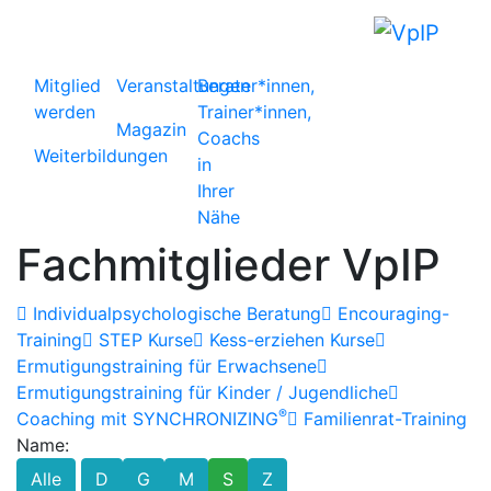
Mitglied
Veranstaltungen
Berater*innen,
werden
Trainer*innen,
Magazin
Coachs
Weiterbildungen
in
Ihrer
Nähe
Fachmitglieder VpIP
Individualpsychologische Beratung
Encouraging-
Training
STEP Kurse
Kess-erziehen Kurse
Ermutigungstraining für Erwachsene
Ermutigungstraining für Kinder / Jugendliche
®
Coaching mit SYNCHRONIZING
Familienrat-Training
Name:
Alle
D
G
M
S
Z