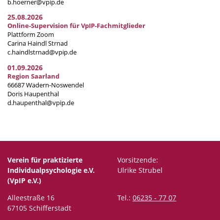
b.hoerner@vpip.de
25.08.2026
Online-Supervision für VpIP-Fachmitglieder
Plattform Zoom
Carina Haindl Strnad
c.haindlstrnad@vpip.de
01.09.2026
Region Saarland
66687 Wadern-Noswendel
Doris Haupenthal
d.haupenthal@vpip.de
Verein für praktizierte
Vorsitzende:
Individualpsychologie e.V.
Ulrike Strubel
(VpIP e.V.)
Alleestraße 16
Tel.:
06235 - 77 07
67105 Schifferstadt