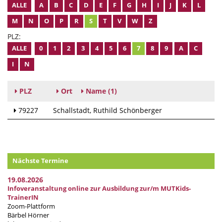
ALLE
A
B
C
D
E
F
G
H
I
J
K
L
M
N
O
P
R
S
T
V
W
Z
PLZ:
ALLE
0
1
2
3
4
5
6
7
8
9
A
C
I
N
PLZ
Ort
Name
(1)
79227
Schallstadt
Ruthild Schönberger
Nächste Termine
19.08.2026
Infoveranstaltung online zur Ausbildung zur/m MUTKids-
TrainerIN
Zoom-Plattform
Bärbel Hörner