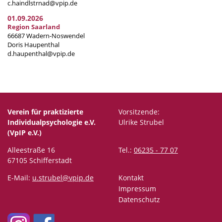
c.haindlstrnad@vpip.de
01.09.2026
Region Saarland
66687 Wadern-Noswendel
Doris Haupenthal
d.haupenthal@vpip.de
Verein für praktizierte
Vorsitzende:
Individualpsychologie e.V.
Ulrike Strubel
(VpIP e.V.)
Alleestraße 16
Tel.:
06235 - 77 07
67105 Schifferstadt
E-Mail:
u.strubel@vpip.de
Kontakt
Impressum
Datenschutz