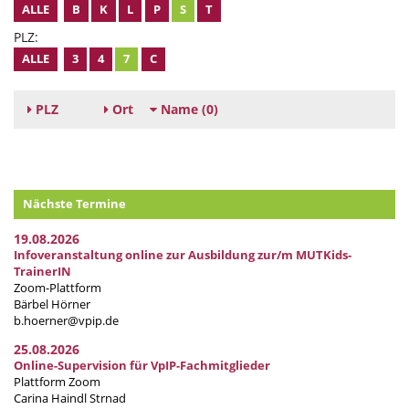
ALLE
B
K
L
P
S
T
PLZ:
ALLE
3
4
7
C
PLZ
Ort
Name
(0)
Nächste Termine
19.08.2026
Infoveranstaltung online zur Ausbildung zur/m MUTKids-
TrainerIN
Zoom-Plattform
Bärbel Hörner
b.hoerner@vpip.de
25.08.2026
Online-Supervision für VpIP-Fachmitglieder
Plattform Zoom
Carina Haindl Strnad