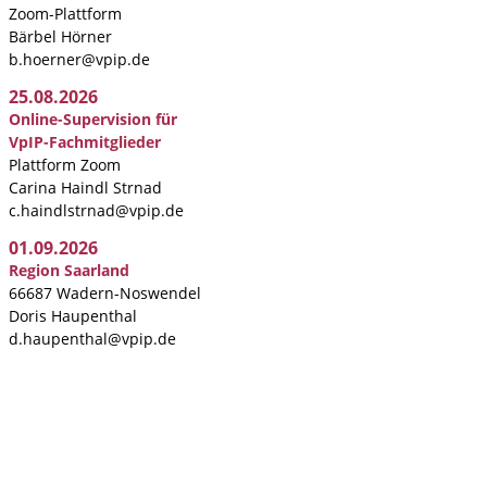
Zoom-Plattform
Bärbel Hörner
b.hoerner@vpip.de
25.08.2026
Online-Supervision für
VpIP-Fachmitglieder
Plattform Zoom
Carina Haindl Strnad
c.haindlstrnad@vpip.de
01.09.2026
Region Saarland
66687 Wadern-Noswendel
Doris Haupenthal
d.haupenthal@vpip.de