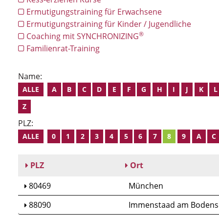
Ermutigungstraining für Erwachsene
Ermutigungstraining für Kinder / Jugendliche
®
Coaching mit SYNCHRONIZING
Familienrat-Training
Name:
ALLE
A
B
C
D
E
F
G
H
I
J
K
L
Z
PLZ:
ALLE
0
1
2
3
4
5
6
7
8
9
A
C
PLZ
Ort
80469
München
88090
Immenstaad am Bodens