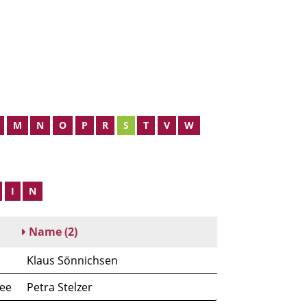
M
N
O
P
R
S
T
V
W
I
N
Name
(2)
Klaus Sönnichsen
ee
Petra Stelzer