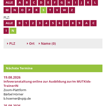
ALLE
A
B
C
D
E
F
G
H
I
J
K
L
M
N
O
P
R
S
T
V
W
Z
PLZ:
ALLE
0
1
2
3
4
5
6
7
8
9
A
C
I
N
PLZ
Ort
Name
(0)
Nächste Termine
19.08.2026
Infoveranstaltung online zur Ausbildung zur/m MUTKids-
TrainerIN
Zoom-Plattform
Bärbel Hörner
b.hoerner@vpip.de
25.08.2026