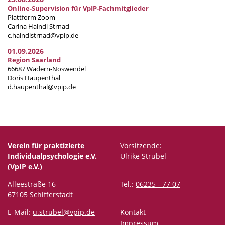
Online-Supervision für VpIP-Fachmitglieder
Plattform Zoom
Carina Haindl Strnad
c.haindlstrnad@vpip.de
01.09.2026
Region Saarland
66687 Wadern-Noswendel
Doris Haupenthal
d.haupenthal@vpip.de
Verein für praktizierte
Vorsitzende:
Individualpsychologie e.V.
Ulrike Strubel
(VpIP e.V.)
Alleestraße 16
Tel.:
06235 - 77 07
67105 Schifferstadt
E-Mail:
u.strubel@vpip.de
Kontakt
Impressum