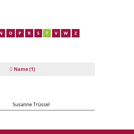
N
O
P
R
S
T
V
W
Z
Name
(1)
Susanne Trüssel