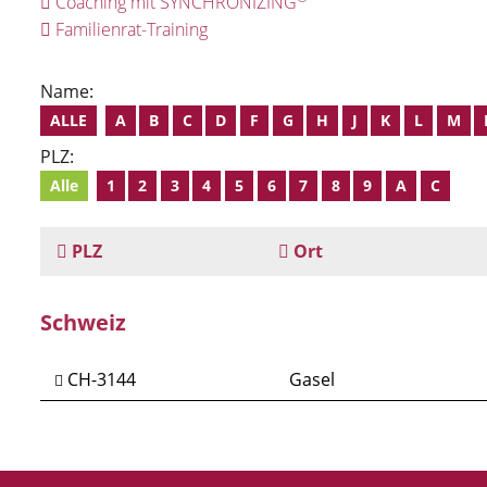
Coaching mit SYNCHRONIZING
Familienrat-Training
Name:
ALLE
A
B
C
D
F
G
H
J
K
L
M
PLZ:
Alle
1
2
3
4
5
6
7
8
9
A
C
PLZ
Ort
Schweiz
CH-3144
Gasel