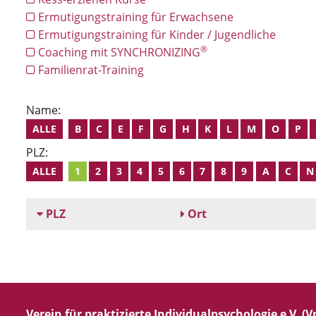
Ermutigungstraining für Erwachsene
Ermutigungstraining für Kinder / Jugendliche
®
Coaching mit SYNCHRONIZING
Familienrat-Training
Name:
ALLE
B
C
E
F
G
H
K
L
M
O
P
PLZ:
ALLE
1
2
3
4
5
6
7
8
9
A
C
N
PLZ
Ort
Verein für praktizierte Individualpsychologie e.V. (Vp