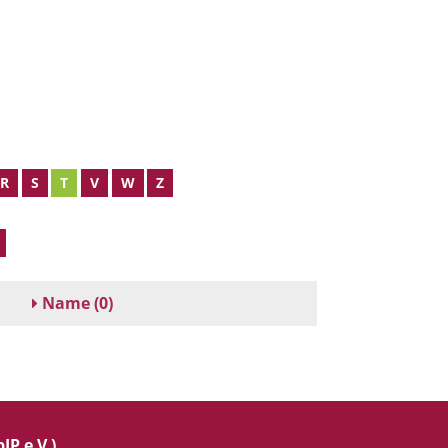
R
S
T
V
W
Z
Name
(0)
IP e.V.)