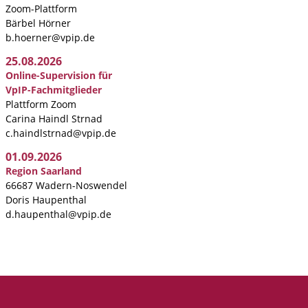
Zoom-Plattform
Bärbel Hörner
b.hoerner@vpip.de
25.08.2026
Online-Supervision für
VpIP-Fachmitglieder
Plattform Zoom
Carina Haindl Strnad
c.haindlstrnad@vpip.de
01.09.2026
Region Saarland
66687 Wadern-Noswendel
Doris Haupenthal
d.haupenthal@vpip.de