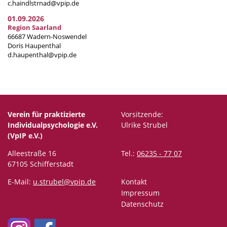
c.haindlstrnad@vpip.de
01.09.2026
Region Saarland
66687 Wadern-Noswendel
Doris Haupenthal
d.haupenthal@vpip.de
Verein für praktizierte
Vorsitzende:
Individualpsychologie e.V.
Ulrike Strubel
(VpIP e.V.)
Alleestraße 16
Tel.:
06235 - 77 07
67105 Schifferstadt
E-Mail:
u.strubel@vpip.de
Kontakt
Impressum
Datenschutz