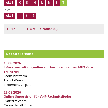
ALLE
C
D
H
L
N
S
T
PLZ:
ALLE
1
6
7
PLZ
Ort
Name
(0)
Nächste Termine
19.08.2026
Infoveranstaltung online zur Ausbildung zur/m MUTKids-
TrainerIN
Zoom-Plattform
Bärbel Hörner
b.hoerner@vpip.de
25.08.2026
Online-Supervision für VpIP-Fachmitglieder
Plattform Zoom
Carina Haindl Strnad