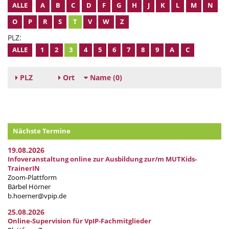
ALLE
A
B
C
D
F
G
H
J
K
L
M
N
O
P
R
S
T
V
W
Z
PLZ:
ALLE
1
2
3
4
5
6
7
8
9
A
C
PLZ
Ort
Name
(0)
Nächste Termine
19.08.2026
Infoveranstaltung online zur Ausbildung zur/m MUTKids-
TrainerIN
Zoom-Plattform
Bärbel Hörner
b.hoerner@vpip.de
25.08.2026
Online-Supervision für VpIP-Fachmitglieder