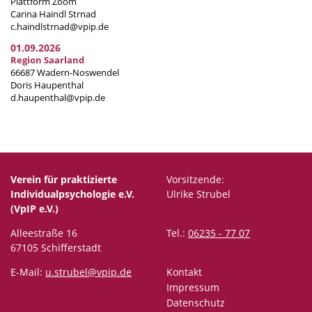
Plattform Zoom
Carina Haindl Strnad
c.haindlstrnad@vpip.de
01.09.2026
Region Saarland
66687 Wadern-Noswendel
Doris Haupenthal
d.haupenthal@vpip.de
Verein für praktizierte
Vorsitzende:
Individualpsychologie e.V.
Ulrike Strubel
(VpIP e.V.)
Alleestraße 16
Tel.:
06235 - 77 07
67105 Schifferstadt
E-Mail:
u.strubel@vpip.de
Kontakt
Impressum
Datenschutz