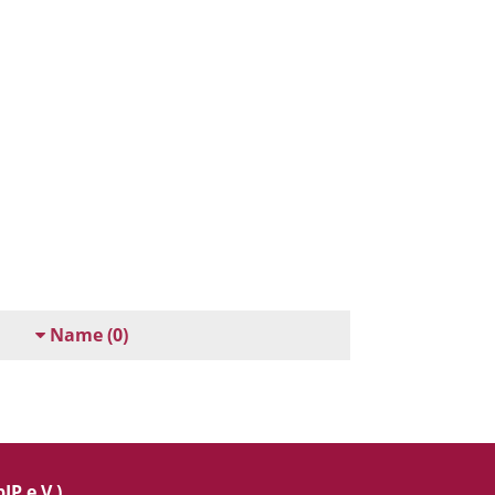
Name
(0)
IP e.V.)