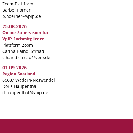
Zoom-Plattform
Bärbel Hörner
b.hoerner@vpip.de
25.08.2026
Online-Supervision für
VpIP-Fachmitglieder
Plattform Zoom
Carina Haindl Strnad
c.haindlstrnad@vpip.de
01.09.2026
Region Saarland
66687 Wadern-Noswendel
Doris Haupenthal
d.haupenthal@vpip.de