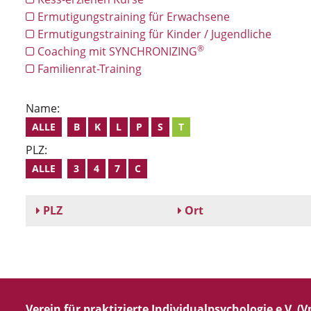
Ermutigungstraining für Erwachsene
Ermutigungstraining für Kinder / Jugendliche
®
Coaching mit SYNCHRONIZING
Familienrat-Training
Name:
ALLE
B
K
L
P
S
T
PLZ:
ALLE
3
4
7
C
PLZ
Ort
Verein für praktizierte Individualpsychologie e.V. (Vp