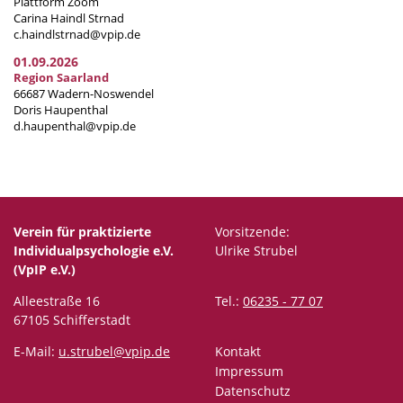
Plattform Zoom
Carina Haindl Strnad
c.haindlstrnad@vpip.de
01.09.2026
Region Saarland
66687 Wadern-Noswendel
Doris Haupenthal
d.haupenthal@vpip.de
Verein für praktizierte
Vorsitzende:
Individualpsychologie e.V.
Ulrike Strubel
(VpIP e.V.)
Alleestraße 16
Tel.:
06235 - 77 07
67105 Schifferstadt
E-Mail:
u.strubel@vpip.de
Kontakt
Impressum
Datenschutz