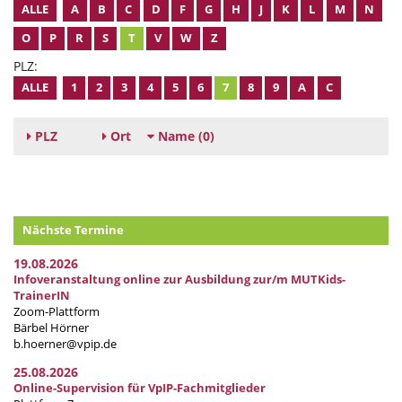
ALLE
A
B
C
D
F
G
H
J
K
L
M
N
O
P
R
S
T
V
W
Z
PLZ:
ALLE
1
2
3
4
5
6
7
8
9
A
C
PLZ
Ort
Name
(0)
Nächste Termine
19.08.2026
Infoveranstaltung online zur Ausbildung zur/m MUTKids-
TrainerIN
Zoom-Plattform
Bärbel Hörner
b.hoerner@vpip.de
25.08.2026
Online-Supervision für VpIP-Fachmitglieder