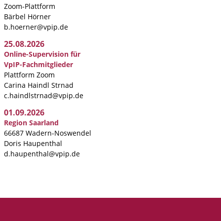
Zoom-Plattform
Bärbel Hörner
b.hoerner@vpip.de
25.08.2026
Online-Supervision für
VpIP-Fachmitglieder
Plattform Zoom
Carina Haindl Strnad
c.haindlstrnad@vpip.de
01.09.2026
Region Saarland
66687 Wadern-Noswendel
Doris Haupenthal
d.haupenthal@vpip.de