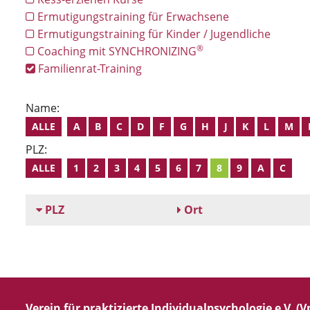
Ermutigungstraining für Erwachsene
Ermutigungstraining für Kinder / Jugendliche
®
Coaching mit SYNCHRONIZING
Familienrat-Training
Name:
ALLE
A
B
C
D
F
G
H
J
K
L
M
PLZ:
ALLE
1
2
3
4
5
6
7
8
9
A
C
PLZ
Ort
Verein für praktizierte Individualpsychologie e.V. (Vp