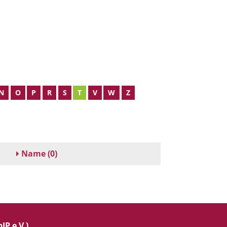
N
O
P
R
S
T
V
W
Z
Name
(0)
IP e.V.)