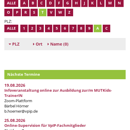
ALLE
A
B
C
D
F
G
H
J
K
L
M
N
O
P
R
S
T
V
W
Z
PLZ:
ALLE
1
2
3
4
5
6
7
8
9
A
C
PLZ
Ort
Name
(0)
Nächste Termine
19.08.2026
Infoveranstaltung online zur Ausbildung zur/m MUTKids-
TrainerIN
Zoom-Plattform
Bärbel Hörner
b.hoerner@vpip.de
25.08.2026
Online-Supervision für VpIP-Fachmitglieder