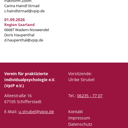
Plattform Zoom
Carina Haindl Strnad
c.haindlstrnad@vpip.de
01.09.2026
Region Saarland
66687 Wadern-Noswendel
Doris Haupenthal
d.haupenthal@vpip.de
Verein für praktizierte
Vorsitzende:
Individualpsychologie e.V.
Ulrike Strubel
(VpIP e.V.)
Alleestraße 16
Tel.:
06235 - 77 07
67105 Schifferstadt
E-Mail:
u.strubel@vpip.de
Kontakt
Impressum
Datenschutz