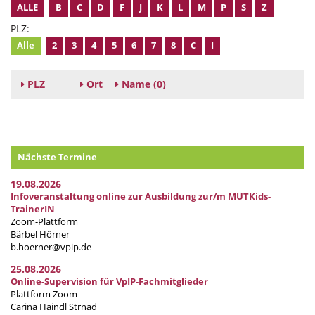
ALLE
B
C
D
F
J
K
L
M
P
S
Z
PLZ:
Alle
2
3
4
5
6
7
8
C
I
PLZ
Ort
Name
(0)
Nächste Termine
19.08.2026
Infoveranstaltung online zur Ausbildung zur/m MUTKids-
TrainerIN
Zoom-Plattform
Bärbel Hörner
b.hoerner@vpip.de
25.08.2026
Online-Supervision für VpIP-Fachmitglieder
Plattform Zoom
Carina Haindl Strnad