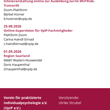
Infoveranstaltung online zur Ausbildung zur/m MUTKids-
TrainerIN
Zoom-Plattform
Bärbel Hörner
b.hoerner@vpip.de
25.08.2026
Online-Supervision für VpIP-Fachmitglieder
Plattform Zoom
Carina Haindl Strnad
c.haindlstrnad@vpip.de
01.09.2026
Region Saarland
66687 Wadern-Noswendel
Doris Haupenthal
d.haupenthal@vpip.de
Verein für praktizierte
Vorsitzende:
Individualpsychologie e.V.
Ulrike Strubel
(VpIP e.V.)