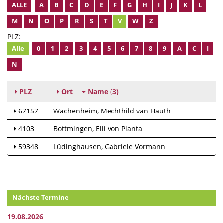
ALLE
A
B
C
D
E
F
G
H
I
J
K
L
M
N
O
P
R
S
T
V
W
Z
PLZ:
Alle
0
1
2
3
4
5
6
7
8
9
A
C
I
N
PLZ
Ort
Name
(3)
67157
Wachenheim
Mechthild van Hauth
4103
Bottmingen
Elli von Planta
59348
Lüdinghausen
Gabriele Vormann
Nächste Termine
19.08.2026