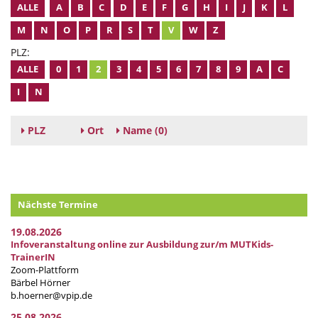
ALLE
A
B
C
D
E
F
G
H
I
J
K
L
M
N
O
P
R
S
T
V
W
Z
PLZ:
ALLE
0
1
2
3
4
5
6
7
8
9
A
C
I
N
PLZ
Ort
Name
(0)
Nächste Termine
19.08.2026
Infoveranstaltung online zur Ausbildung zur/m MUTKids-
TrainerIN
Zoom-Plattform
Bärbel Hörner
b.hoerner@vpip.de
25.08.2026