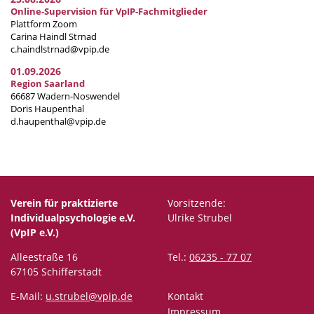
Online-Supervision für VpIP-Fachmitglieder
Plattform Zoom
Carina Haindl Strnad
c.haindlstrnad@vpip.de
01.09.2026
Region Saarland
66687 Wadern-Noswendel
Doris Haupenthal
d.haupenthal@vpip.de
Verein für praktizierte
Vorsitzende:
Individualpsychologie e.V.
Ulrike Strubel
(VpIP e.V.)
Alleestraße 16
Tel.:
06235 - 77 07
67105 Schifferstadt
E-Mail:
u.strubel@vpip.de
Kontakt
Impressum